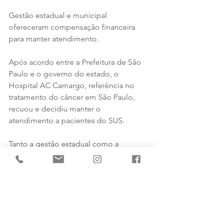
Gestão estadual e municipal 
ofereceram compensação financeira 
para manter atendimento.
Após acordo entre a Prefeitura de São 
Paulo e o governo do estado, o 
Hospital AC Camargo, referência no 
tratamento do câncer em São Paulo, 
recuou e decidiu manter o 
atendimento a pacientes do SUS.
Tanto a gestão estadual como a 
municipal se comprometeram em fazer 
uma compensação financeira maior 
para que o serviço não seja 
descontinuado.
#direito
#câncer
#instsol
#orientação