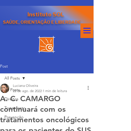
Instituto SOL
SAÚDE, ORIENTAÇÃO E LIBERDADE
Post
All Posts
Luciana Oliveira
All Posts
22 de ago. de 2022
1 min de leitura
A. C. CAMARGO
Direitos
continuará com os
Tratamento
Prevenção
tratamentos oncológicos
para os pacientes do SUS