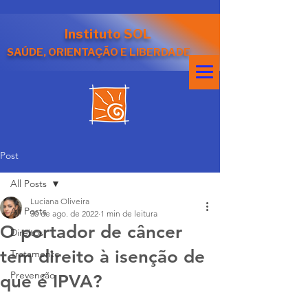
Instituto SOL
SAÚDE, ORIENTAÇÃO E LIBERDADE
Post
All Posts
Luciana Oliveira
All Posts
30 de ago. de 2022
1 min de leitura
O portador de câncer
Direitos
tem direito à isenção de
Tratamento
Prevenção
que é IPVA?